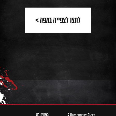
לחצו לצפייה במפה >
A Humongous Story
הפסיכולוג